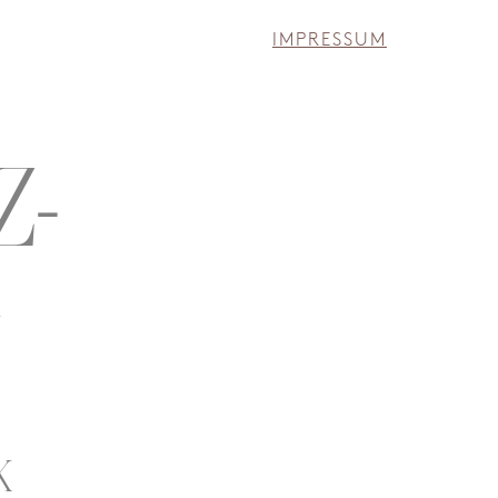
IMPRESSUM
Z-
G
K