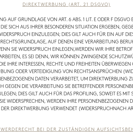
DIREKTWERBUNG (ART. 21 DSGVO)
 AUF GRUNDLAGE VON ART. 6 ABS. 1 LIT. E ODER F DSGVO E
DIE SICH AUS IHRER BESONDEREN SITUATION ERGEBEN, GEG
ERSPRUCH EINZULEGEN; DIES GILT AUCH FÜR EIN AUF DI
GE RECHTSGRUNDLAGE, AUF DENEN EINE VERARBEITUNG BERU
NN SIE WIDERSPRUCH EINLEGEN,WERDEN WIR IHRE BETR
ARBEITEN, ES SEI DENN, WIR KÖNNEN ZWINGENDE SCHUTZW
IE IHRE INTERESSEN, RECHTE UND FREIHEITEN ÜBERWIEGEN 
UNG ODER VERTEIDIGUNG VON RECHTSANSPRÜCHEN (WIDER
ENBEZOGENEN DATEN VERARBEITET, UM DIREKTWERBUNG ZU 
CH GEGEN DIE VERARBEITUNG SIE BETREFFENDER PERSONE
EGEN; DIES GILT AUCH FÜR DAS PROFILING, SOWEIT ES MI
SIE WIDERSPRECHEN, WERDEN IHRE PERSONENBEZOGENEN 
DER DIREKTWERBUNG VERWENDET (WIDERSPRUCHNACH ART. 
WERDERECHT BEI DER ZUSTÄNDIGEN AUFSICHTSB