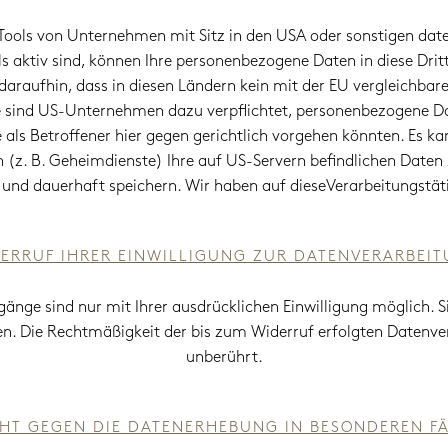
ools von Unternehmen mit Sitz in den USA oder sonstigen daten
ls aktiv sind, können Ihre personenbezogene Daten in diese Drit
daraufhin, dass in diesen Ländern kein mit der EU vergleichba
e sind US-Unternehmen dazu verpflichtet, personenbezogene D
 als Betroffener hier gegen gerichtlich vorgehen könnten. Es k
 (z. B. Geheimdienste) Ihre auf US-Servern befindlichen Dat
 und dauerhaft speichern. Wir haben auf dieseVerarbeitungstätig
ERRUF IHRER EINWILLIGUNG ZUR DATENVERARBEI
nge sind nur mit Ihrer ausdrücklichen Einwilligung möglich. Si
fen. Die Rechtmäßigkeit der bis zum Widerruf erfolgten Datenv
unberührt.
HT GEGEN DIE DATENERHEBUNG IN BESONDEREN FÄ