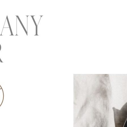
 ANY
R