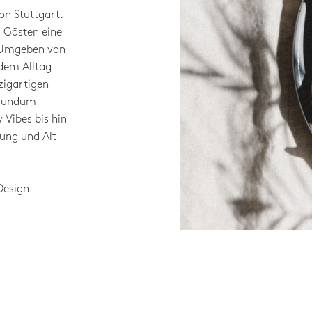
on Stuttgart.
n Gästen eine
 Umgeben von
dem Alltag
zigartigen
 rundum
 Vibes bis hin
ung und Alt
Design