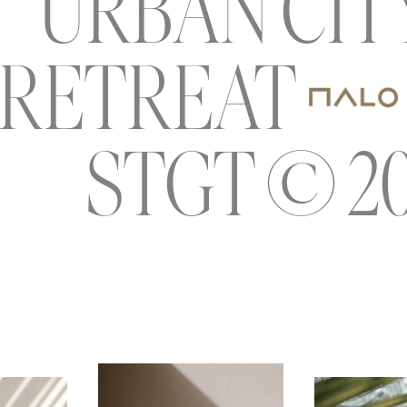
URBAN CIT
RETREAT
STGT © 20